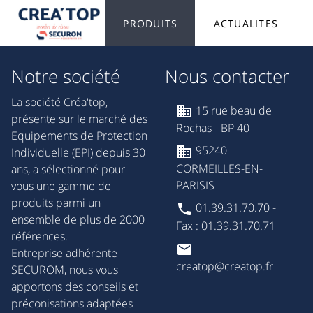
PRODUITS
ACTUALITES
Notre société
Nous contacter
La société Créa'top,
15 rue beau de
présente sur le marché des
Rochas - BP 40
Equipements de Protection
95240
Individuelle (EPI) depuis 30
CORMEILLES-EN-
ans, a sélectionné pour
PARISIS
vous une gamme de
produits parmi un
01.39.31.70.70 -
ensemble de plus de 2000
Fax : 01.39.31.70.71
références.
Entreprise adhérente
creatop@creatop.fr
SECUROM, nous vous
apportons des conseils et
préconisations adaptées